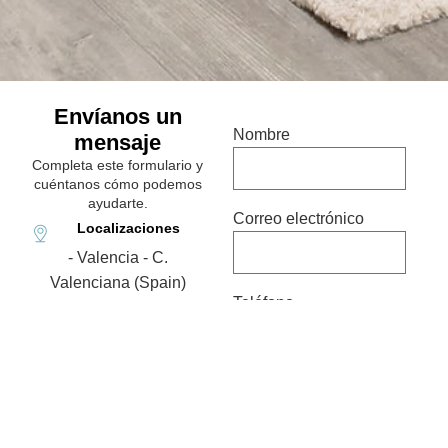
Envíanos un
Nombre
mensaje
Completa este formulario y
cuéntanos cómo podemos
ayudarte.
Correo electrónico
Localizaciones
- Valencia - C.
Valenciana (Spain)
Teléfono
- Narón - Galicia (Spain)
- Vigo - Galicia (Spain)
Correo electrónico
Mensaje
info@merakieducation.eu
Teléfono